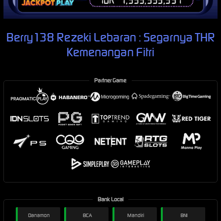
Berry138 Rezeki Lebaran : Segarnya THR
Kemenangan Fitri
Partner Game
Bank Local
Danamon
BCA
Mandiri
BNI