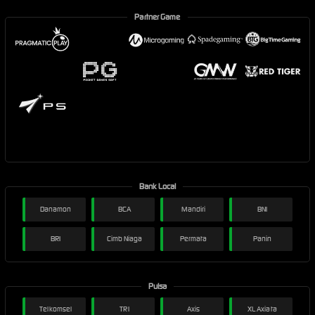
Partner Game
Bank Local
Danamon
BCA
Mandiri
BNI
BRI
Cimb Niaga
Permata
Panin
Pulsa
Telkomsel
TRI
Axis
XL Axiata