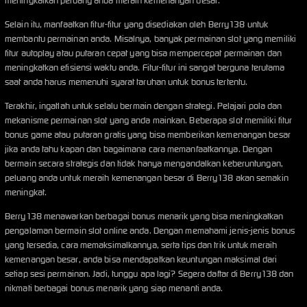
meningkatkan peluang anda meraih kemenangan besar.
Selain itu, manfaatkan fitur-fitur yang disediakan oleh Berry138 untuk
membantu permainan anda. Misalnya, banyak permainan slot yang memiliki
fitur autoplay atau putaran cepat yang bisa mempercepat permainan dan
meningkatkan efisiensi waktu anda. Fitur-fitur ini sangat berguna terutama
saat anda harus memenuhi syarat taruhan untuk bonus tertentu.
Terakhir, ingatlah untuk selalu bermain dengan strategi. Pelajari pola dan
mekanisme permainan slot yang anda mainkan. Beberapa slot memiliki fitur
bonus game atau putaran gratis yang bisa memberikan kemenangan besar
jika anda tahu kapan dan bagaimana cara memanfaatkannya. Dengan
bermain secara strategis dan tidak hanya mengandalkan keberuntungan,
peluang anda untuk meraih kemenangan besar di Berry138 akan semakin
meningkat.
Berry138 menawarkan berbagai bonus menarik yang bisa meningkatkan
pengalaman bermain slot online anda. Dengan memahami jenis-jenis bonus
yang tersedia, cara memaksimalkannya, serta tips dan trik untuk meraih
kemenangan besar, anda bisa mendapatkan keuntungan maksimal dari
setiap sesi permainan. Jadi, tunggu apa lagi? Segera daftar di Berry138 dan
nikmati berbagai bonus menarik yang siap menanti anda.