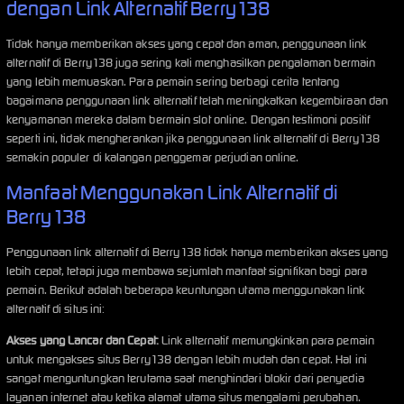
dengan Link Alternatif Berry138
Tidak hanya memberikan akses yang cepat dan aman, penggunaan link
alternatif di Berry138 juga sering kali menghasilkan pengalaman bermain
yang lebih memuaskan. Para pemain sering berbagi cerita tentang
bagaimana penggunaan link alternatif telah meningkatkan kegembiraan dan
kenyamanan mereka dalam bermain slot online. Dengan testimoni positif
seperti ini, tidak mengherankan jika penggunaan link alternatif di Berry138
semakin populer di kalangan penggemar perjudian online.
Manfaat Menggunakan Link Alternatif di
Berry138
Penggunaan link alternatif di Berry138 tidak hanya memberikan akses yang
lebih cepat, tetapi juga membawa sejumlah manfaat signifikan bagi para
pemain. Berikut adalah beberapa keuntungan utama menggunakan link
alternatif di situs ini:
Akses yang Lancar dan Cepat:
Link alternatif memungkinkan para pemain
untuk mengakses situs Berry138 dengan lebih mudah dan cepat. Hal ini
sangat menguntungkan terutama saat menghindari blokir dari penyedia
layanan internet atau ketika alamat utama situs mengalami perubahan.