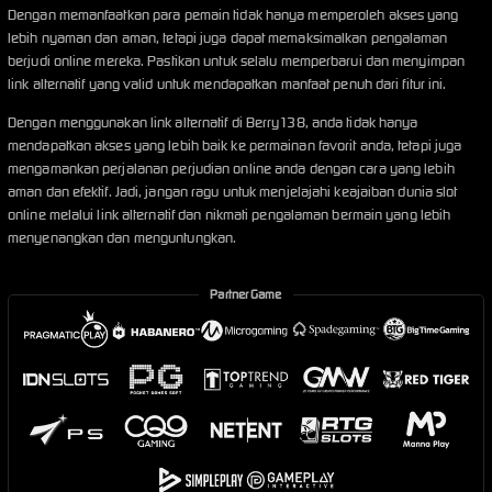
Dengan memanfaatkan para pemain tidak hanya memperoleh akses yang
lebih nyaman dan aman, tetapi juga dapat memaksimalkan pengalaman
berjudi online mereka. Pastikan untuk selalu memperbarui dan menyimpan
link alternatif yang valid untuk mendapatkan manfaat penuh dari fitur ini.
Dengan menggunakan link alternatif di Berry138, anda tidak hanya
mendapatkan akses yang lebih baik ke permainan favorit anda, tetapi juga
mengamankan perjalanan perjudian online anda dengan cara yang lebih
aman dan efektif. Jadi, jangan ragu untuk menjelajahi keajaiban dunia slot
online melalui link alternatif dan nikmati pengalaman bermain yang lebih
menyenangkan dan menguntungkan.
Partner Game