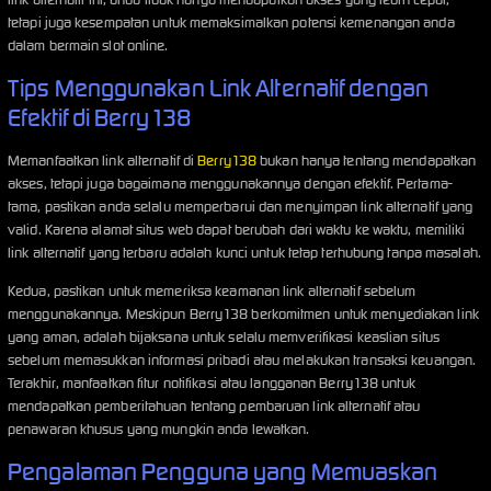
tetapi juga kesempatan untuk memaksimalkan potensi kemenangan anda
dalam bermain slot online.
Tips Menggunakan Link Alternatif dengan
Efektif di Berry138
Memanfaatkan link alternatif di
Berry138
bukan hanya tentang mendapatkan
akses, tetapi juga bagaimana menggunakannya dengan efektif. Pertama-
tama, pastikan anda selalu memperbarui dan menyimpan link alternatif yang
valid. Karena alamat situs web dapat berubah dari waktu ke waktu, memiliki
link alternatif yang terbaru adalah kunci untuk tetap terhubung tanpa masalah.
Kedua, pastikan untuk memeriksa keamanan link alternatif sebelum
menggunakannya. Meskipun Berry138 berkomitmen untuk menyediakan link
yang aman, adalah bijaksana untuk selalu memverifikasi keaslian situs
sebelum memasukkan informasi pribadi atau melakukan transaksi keuangan.
Terakhir, manfaatkan fitur notifikasi atau langganan Berry138 untuk
mendapatkan pemberitahuan tentang pembaruan link alternatif atau
penawaran khusus yang mungkin anda lewatkan.
Pengalaman Pengguna yang Memuaskan